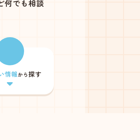
ど何でも相談
い情報
探す
から