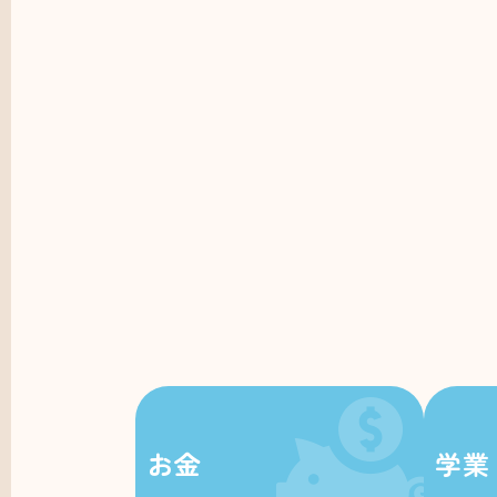
お金
学業