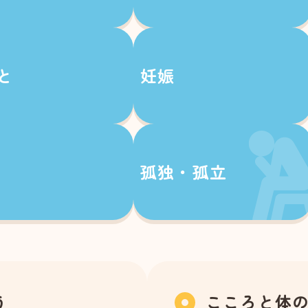
と
妊娠
孤独・孤立
う
こころと体