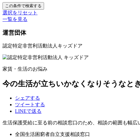
この条件で検索する
選択をリセット
一覧を見る
運営団体
認定特定非営利活動法人
キッズドア
家賃・生活
のお悩み
今の生活が立ちいかなくなりそうなと
シェア
する
ツイート
する
LINEで
送る
生活保護受給に至る前の相談窓口のため、相談の範囲も幅広
全国生活困窮者自立支援相談窓口