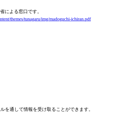
省による窓口です。
ontent/themes/tunagaru/img/madoguchi-ichiran.pdf
メールを通して情報を受け取ることができます。