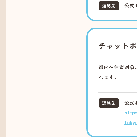
公式
連絡先
チャット
都内在住者対象
れます。
公式
連絡先
http
toky