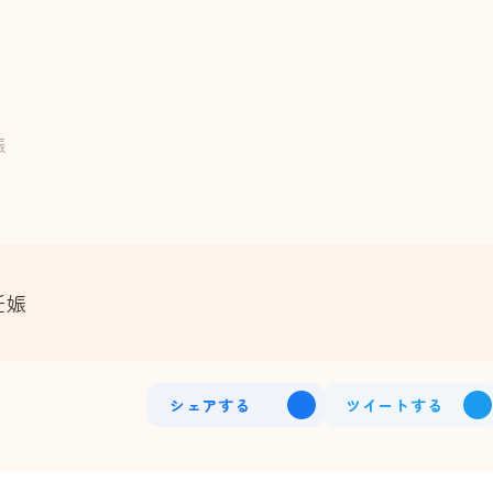
娠
妊娠
シェア
する
ツイート
する