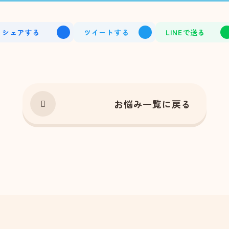
シェア
する
ツイート
する
LINEで
送る
お悩み一覧に戻る